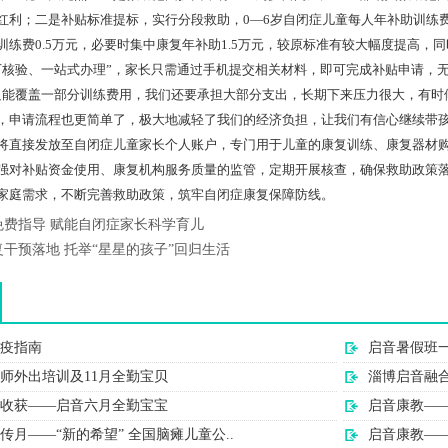
红利；二是补贴标准提标，实行分段救助，0—6岁自闭症儿童每人年补助训练费2
训练费0.5万元，必要时集中康复年补助1.5万元，较原标准有较大幅度提高
下核验、一站式办理”，家长只需通过手机提交相关材料，即可完成补贴申请，
只能覆盖一部分训练费用，我们还要承担大部分支出，长期下来压力很大，有时
，申请流程也更简单了，极大地减轻了我们的经济负担，让我们有信心继续带
将直接发放至自闭症儿童家长个人账户，专门用于儿童的康复训练、康复器材
强对补贴资金使用、康复机构服务质量的监管，定期开展核查，确保救助政策
家庭需求，不断完善救助政策，筑牢自闭症康复保障防线。
免费指导 赋能自闭症家长科学育儿
干预落地 托举“星星的孩子”回归生活
疫指南
启音暑假班
师外出培训及11月全勤宝贝
淄博启音融
收获——启音六月全勤宝宝
启音康教—
传月——“新的希望” 全国脑瘫儿童公..
启音康教—