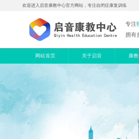
欢迎进入启音康教中心官方网站，专注自闭症康复训练
专注
拥有
网站首页
关于启音
康教
机构简介
个
服务范围
奥尔
中心特色
精
机构优势
电
语