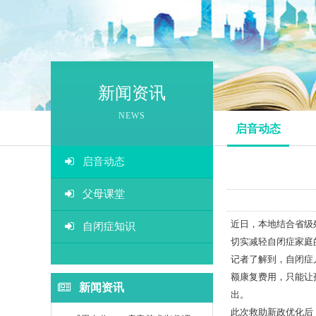
融合
游
新闻资讯
感觉
NEWS
启音动态
生活
启音动态
情景
父母课堂
视
近日，本地结合省级
自闭症知识
切实减轻自闭症家庭
听统
记者了解到，自闭症
额康复费用，只能让
新闻资讯
出。
此次救助新政优化后