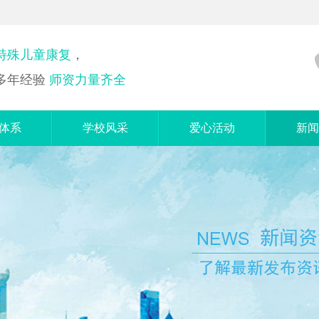
特殊儿童康复
，
多年经验
师资力量齐全
体系
学校风采
爱心活动
新闻
训课
学校环境
爱心志愿者
启
夫音乐
教学场景
社会融合活动
父
细课
教师培训
自闭
脑课
教师展示
言课