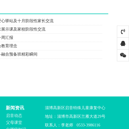
爱心驿站及十月阶段性家长交流
末展示课及家校阶段性交流
一周汇报
合教育理念
—融合预备班精彩瞬间
新闻资讯
淄博高新区启音特殊儿童康复中心
启音动态
地址：淄博市高新区兰雁大道29号
父母课堂
联系人：李老师 0533-3986116