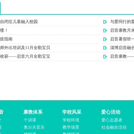
自闭症儿童融入校园
与爱同行的
喽！
启音康教月
疫指南
启音暑假班
师外出培训及11月全勤宝贝
淄博启音融
收获——启音六月全勤宝宝
启音康教—
音
康教体系
学校风采
爱心活动
介
个训课
学校环境
爱心志愿者
围
奥尔夫音乐
教学场景
社会融合活动