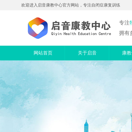
欢迎进入启音康教中心官方网站，专注自闭症康复训练
专注
拥有
网站首页
关于启音
康教
机构简介
个
服务范围
奥尔
中心特色
精
机构优势
电
语