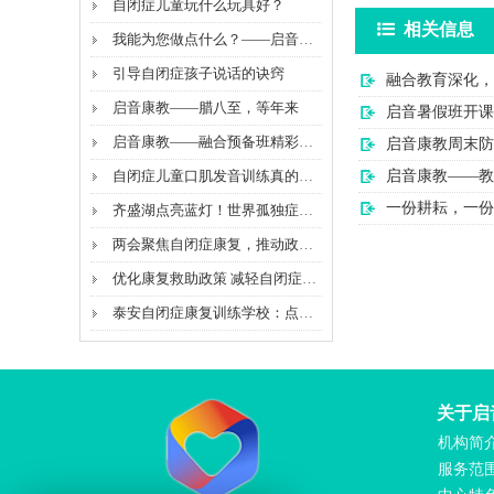
自闭症儿童玩什么玩具好？
相关信息
我能为您做点什么？——启音爱心助力2022高考
引导自闭症孩子说话的诀窍
融合教育深化，
启音康教——腊八至，等年来
启音暑假班开课
启音康教——融合预备班精彩瞬间
启音康教周末防
自闭症儿童口肌发音训练真的有效吗？
启音康教——教
一份耕耘，一份
齐盛湖点亮蓝灯！世界孤独症日公益康复活动，普及科学...
两会聚焦自闭症康复，推动政策落地
优化康复救助政策 减轻自闭症家庭经济负担
泰安自闭症康复训练学校：点亮孩子的未来
关于启
机构简
服务范