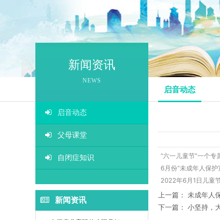
融合
游
新闻资讯
感觉
NEWS
启音动态
生活
启音动态
情景
父母课堂
视
“六一儿童节”一个
自闭症知识
6月份“未成年人保护
听统
2022年6月1日
上一篇：
未成年人
新闻资讯
下一篇：
小坚持，