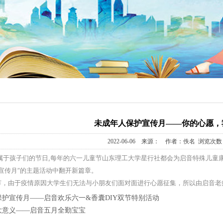
教育
戏课
统合课
自理课
模拟课
未成年人保护宣传月——你的心愿，
2022-06-06 来源： 作者：佚名 浏览次数：
听课
专属于孩子们的节日,每年的六一儿童节山东理工大学星行社都会为启音特殊儿童康
宣传月”
的主题活动中翻开新篇章。
训练课
儿童节，由于疫情原因大学生们无法与小朋友们面对面进行心愿征集，所以由启音
保护宣传月——启音欢乐六一&香囊DIY双节特别活动
大意义——启音五月全勤宝宝