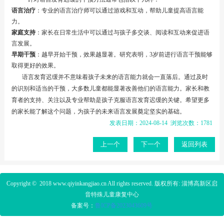
语言治疗
：专业的语言治疗师可以通过游戏和互动，帮助儿童提高语言能
力。
家庭支持
：家长在日常生活中可以通过与孩子多交谈、阅读和互动来促进语
言发展。
早期干预
：越早开始干预，效果越显著。研究表明，3岁前进行语言干预能够
取得更好的效果。
语言发育迟缓并不意味着孩子未来的语言能力就会一直落后。通过及时
的识别和适当的干预，大多数儿童都能显著改善他们的语言能力。家长和教
育者的支持、关注以及专业帮助是孩子克服语言发育迟缓的关键。希望更多
的家长能了解这个问题，为孩子的未来语言发展奠定坚实的基础。
发表日期：2024-08-14 浏览次数：1781
上一个
下一个
返回列表
Copyright © 2018
www.qiyinkangjiao.cn
All rights reserved. 版权所有: 淄博高新区启
音特殊儿童康复中心
备案号：
鲁ICP备2023
043609号