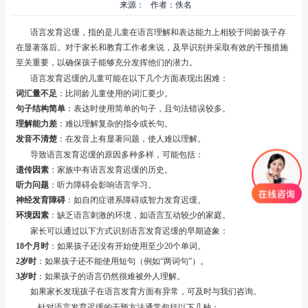
来源： 作者：佚名
语言发育迟缓，指的是儿童在语言理解和表达能力上相较于同龄孩子存
在显著落后。对于家长和教育工作者来说，及早识别并采取有效的干预措施
至关重要，以确保孩子能够充分发挥他们的潜力。
语言发育迟缓的儿童可能在以下几个方面表现出困难：
词汇量不足
：比同龄儿童使用的词汇要少。
句子结构简单
：表达时使用简单的句子，且句法错误较多。
理解能力差
：难以理解复杂的指令或长句。
发音不清楚
：在发音上有显著问题，使人难以理解。
导致语言发育迟缓的原因多种多样，可能包括：
遗传因素
：家族中有语言发育迟缓的历史。
听力问题
：听力障碍会影响语言学习。
神经发育障碍
：如自闭症谱系障碍或智力发育迟缓。
环境因素
：缺乏语言刺激的环境，如语言互动较少的家庭。
家长可以通过以下方式识别语言发育迟缓的早期迹象：
18个月时
：如果孩子还没有开始使用至少20个单词。
2岁时
：如果孩子还不能使用短句（例如“两词句”）。
3岁时
：如果孩子的语言仍然很难被外人理解。
如果家长发现孩子在语言发育方面有异常，可及时与我们咨询。
针对语言发育迟缓的干预方法通常包括以下几种：