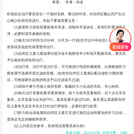
来源： 作者：佚名
听觉统合治疗要安排在一个相对安静、整洁的环境，对自闭症额认同产生分
心物少的房间里进行，有如下事项需要注意：
(1)接受听力训练前要检查外耳道，排除外耳道炎症，若有耵聍要清除干
净，必要时请耳鼻喉科协助。
(2)每次治疗时间为20分钟，10天为一疗程(也可以中间休息1-2天)，若有
发热或其他急性病需暂停治疗。
(3)自闭症儿童儿童如果比较兴奋不能静坐半小时或不配戴耳机，事先应
予以相应的训练和治疗。
(4)治疗前、治疗中及治疗后，尽可能进行纯音听阈测查，以便根据听力
图来调节选择所需过滤的音频。(如有些自闭症儿童难以配合做听力图的测
试，可根据家长反映的情况予以过滤或不过滤)
(5)训练中要引导病人保持安静，配戴好大小合适的耳机，专心聆听。
(6)每次治疗音量按要求逐渐增加，前十次双耳音量相同，后十次右耳音
量高，左耳音最为右耳的70%，最高音量不超过85dB。家长需认真观察自闭
症儿童有无反应并在次日向治疗师报告，必要时进行处理。
(7)听力统合训练期间自闭症儿童不宜进行激烈运动和紧张的学习活动，
需保证充足的睡眠和营养。
(以上内容仅供参考，具体情况需要具体分析)
发表日期：2024-03-08 浏览次数：1968